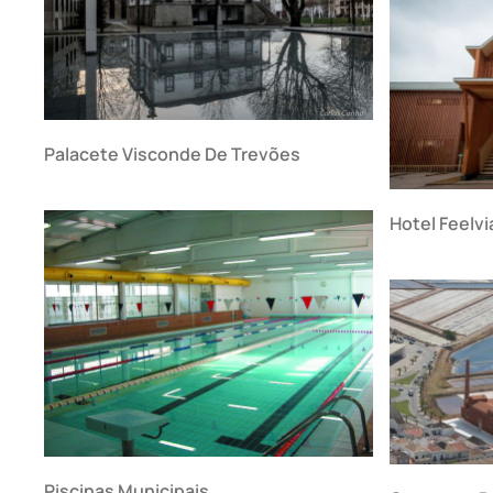
Palacete Visconde De Trevões
Hotel Feelvi
Piscinas Municipais