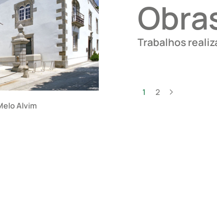
Obras
Trabalhos reali
1
2
Melo Alvim